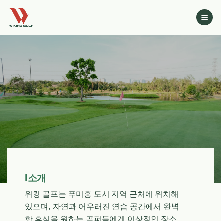
Skip
to
content
I소개
위킹 골프는 푸미흥 도시 지역 근처에 위치해
있으며
,
자연과 어우러진 연습 공간에서 완벽
한 휴식을 원하는 골퍼들에게 이상적인 장소